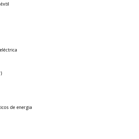
éxtil
léctrica
)
os de energia 