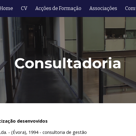
Home
CV
Acções de Formação
Associações
Com
ip to main content
Skip to navigat
Consultadoria
tização desenvovidos
a. - (Évora), 1994 - consultoria de gestão