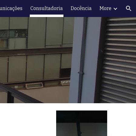
unicações
Consultadoria
Docência
More
ion